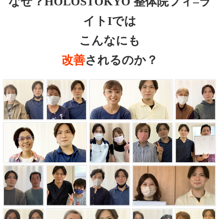
なぜ？HOLOSTOKYO 整体院フィ–ラ
イトIでは
こんなにも
改善
されるのか？