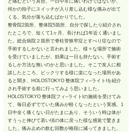
と痛むという具合。一日中常に痛いわけではないが、
何かの拍子にスイッチが入り差し込む様な痛みが出て
くる。気分が落ち込むばかりでした。
整骨院2箇所、整体院5箇所、自分で探したり紹介され
たところで、短くて1ヶ月、長ければ1年近く通いまし
た。総合病院２箇所で脊柱管狭窄症とすべり症なので
手術するしかないと言われました。様々な場所で施術
を受けていましたが、効果は一日も持たない。手術す
るしか方法な無いのかと思いました。そこで友人に相
談したところ、ビックリする様に楽になった場所があ
ると聞き、HOLOSTOKYO 整体院フィ–ライトIを紹介
され手術する前に行ってみよう思いました。
HOLOSTOKYO 整体院フィ–ライトIの施術を受けてみ
て、毎日必ずでていた痛みが軽くなったという実感。1
日中全く痛くない日がたまにあり、そういう時は体が
すうっと伸びて若い頃の体に戻った様な感覚で驚きま
した。痛み止めの飲む回数が格段に減ってきました。