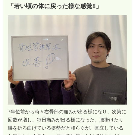
「若い頃の体に戻った様な感覚‼︎」
7年位前から時々右臀部の痛みが出る様になり、次第に
回数が増し、毎日痛みが出る様になった。腰掛けたり
腰を折ろ曲げている姿勢だと和らぐが、直立している