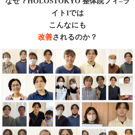
なぜ？HOLOSTOKYO 整体院フィ–ラ
イトIでは
こんなにも
改善
されるのか？