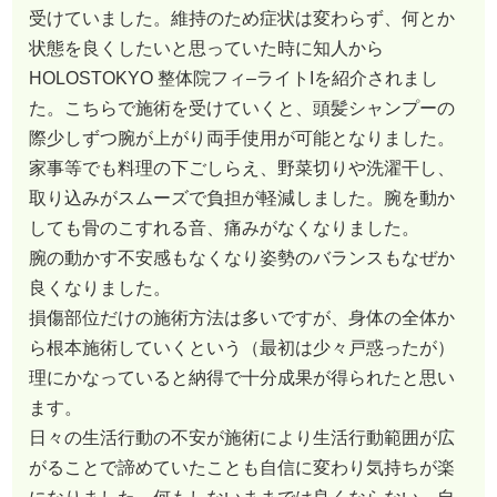
受けていました。維持のため症状は変わらず、何とか
状態を良くしたいと思っていた時に知人から
HOLOSTOKYO 整体院フィ–ライトIを紹介されまし
た。こちらで施術を受けていくと、頭髪シャンプーの
際少しずつ腕が上がり両手使用が可能となりました。
家事等でも料理の下ごしらえ、野菜切りや洗濯干し、
取り込みがスムーズで負担が軽減しました。腕を動か
しても骨のこすれる音、痛みがなくなりました。
腕の動かす不安感もなくなり姿勢のバランスもなぜか
良くなりました。
損傷部位だけの施術方法は多いですが、身体の全体か
ら根本施術していくという（最初は少々戸惑ったが）
理にかなっていると納得で十分成果が得られたと思い
ます。
日々の生活行動の不安が施術により生活行動範囲が広
がることで諦めていたことも自信に変わり気持ちが楽