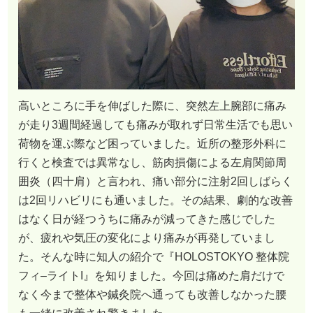
高いところに手を伸ばした際に、突然左上腕部に痛み
が走り3週間経過しても痛みが取れず日常生活でも思い
荷物を運ぶ際など困っていました。近所の整形外科に
行くと検査では異常なし、筋肉損傷による左肩関節周
囲炎（四十肩）と言われ、痛い部分に注射2回しばらく
は2回リハビリにも通いました。その結果、劇的な改善
はなく日が経つうちに痛みが減ってきた感じでした
が、疲れや気圧の変化により痛みが再発していまし
た。そんな時に知人の紹介で『HOLOSTOKYO 整体院
フィ–ライトI』を知りました。今回は痛めた肩だけで
なく今まで整体や鍼灸院へ通っても改善しなかった腰