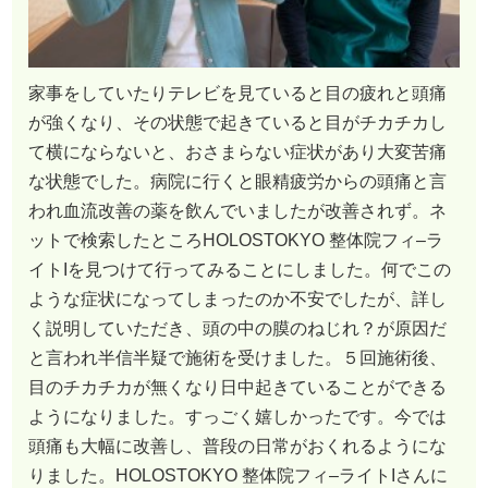
家事をしていたりテレビを見ていると目の疲れと頭痛
が強くなり、その状態で起きていると目がチカチカし
て横にならないと、おさまらない症状があり大変苦痛
な状態でした。病院に行くと眼精疲労からの頭痛と言
われ血流改善の薬を飲んでいましたが改善されず。ネ
ットで検索したところHOLOSTOKYO 整体院フィ–ラ
イトIを見つけて行ってみることにしました。何でこの
ような症状になってしまったのか不安でしたが、詳し
く説明していただき、頭の中の膜のねじれ？が原因だ
と言われ半信半疑で施術を受けました。５回施術後、
目のチカチカが無くなり日中起きていることができる
ようになりました。すっごく嬉しかったです。今では
頭痛も大幅に改善し、普段の日常がおくれるようにな
りました。HOLOSTOKYO 整体院フィ–ライトIさんに