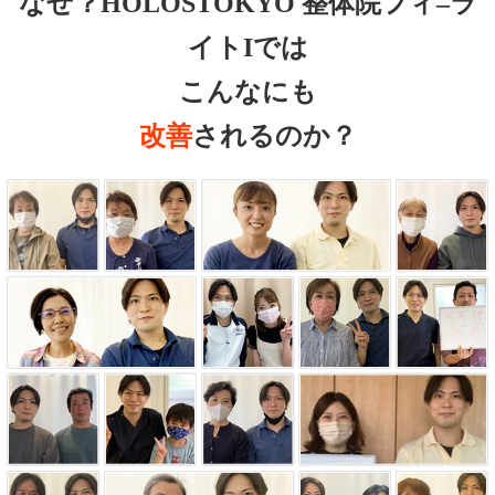
なぜ？HOLOSTOKYO 整体院フィ–ラ
イトIでは
こんなにも
改善
されるのか？