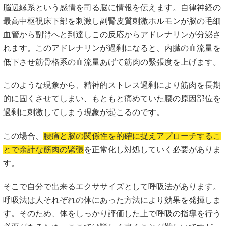
脳辺縁系という感情を司る脳に情報を伝えます。自律神経の
最高中枢視床下部を刺激し副腎皮質刺激ホルモンが脳の毛細
血管から副腎へと到達しこの反応からアドレナリンが分泌さ
れます。このアドレナリンが過剰になると、内臓の血流量を
低下させ筋骨格系の血流量あげて筋肉の緊張度を上げます。
このような現象から、精神的ストレス過剰により筋肉を長期
的に固くさせてしまい、もともと痛めていた腰の原因部位を
過剰に刺激してしまう現象が起こるのです。
この場合、
腰痛と脳の関係性を的確に捉えアプローチするこ
とで余計な筋肉の緊張
を正常化し対処していく必要がありま
す。
そこで自分で出来るエクササイズとして呼吸法があります。
呼吸法は人それぞれの体にあった方法により効果を発揮しま
す。そのため、体をしっかり評価した上で呼吸の指導を行う