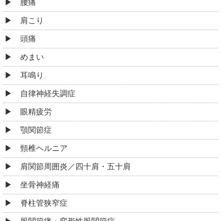
腰痛
肩こり
頭痛
めまい
耳鳴り
自律神経失調症
眼精疲労
顎関節症
頸椎ヘルニア
肩関節周囲炎／四十肩・五十肩
坐骨神経痛
脊柱管狭窄症