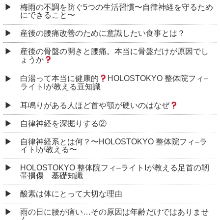
梅雨の不調を防ぐ5つの生活習慣〜自律神経を守るため
にできること〜
産後の腰痛改善のために意識したい食事とは？
産後の骨盤の開きと腰痛。本当に骨盤だけが原因でし
ょうか
白湯って本当に健康的
HOLOSTOKYO 整体院フィ–
ライトIが教える豆知識
耳鳴りがある人ほど首や顎が硬いのはなぜ
自律神経を深掘りする②
自律神経系とは何？〜HOLOSTOKYO 整体院フィ–ラ
イトIが教える〜
HOLOSTOKYO 整体院フィ–ライトIが教える足首の靭
帯損傷 基礎知識
酸素は体にとって大切な理由
雨の日に腰が痛い…その原因は年齢だけではありませ
ん