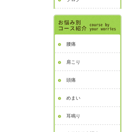
腰痛
肩こり
頭痛
めまい
耳鳴り