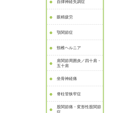
自律神経失調症
眼精疲労
顎関節症
頸椎ヘルニア
肩関節周囲炎／四十肩・
五十肩
坐骨神経痛
脊柱管狭窄症
股関節痛・変形性股関節
症