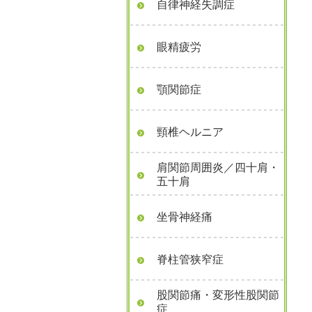
自律神経失調症
眼精疲労
顎関節症
頸椎ヘルニア
肩関節周囲炎／四十肩・
五十肩
坐骨神経痛
脊柱管狭窄症
股関節痛・変形性股関節
症