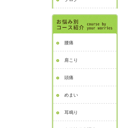
腰痛
肩こり
頭痛
めまい
耳鳴り